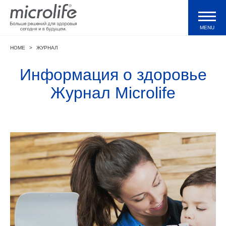
MENU
HOME
>
ЖУРНАЛ
Продукция
Информация о здоровье
Тонометры WatchBP
Журнал Microlife
Валидации и клинические исследования
Технологии
Журнал