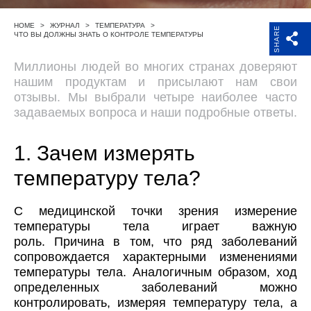
Поддержка
HOME
>
ЖУРНАЛ
>
ТЕМПЕРАТУРА
>
SHARE
ЧТО ВЫ ДОЛЖНЫ ЗНАТЬ О КОНТРОЛЕ ТЕМПЕРАТУРЫ
Компания
Миллионы людей во многих странах доверяют
нашим продуктам и присылают нам свои
отзывы. Мы выбрали четыре наиболее часто
задаваемых вопроса и наши подробные ответы.
1. Зачем измерять
температуру тела?
С медицинской точки зрения измерение
температуры тела играет важную
роль. Причина в том, что ряд заболеваний
сопровождается характерными изменениями
температуры тела. Аналогичным образом, ход
определенных заболеваний можно
контролировать, измеряя температуру тела, а