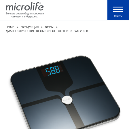
MENU
HOME
>
ПРОДУКЦИЯ
>
ВЕСЫ
>
Продукция
ДИАГНОСТИЧЕСКИЕ ВЕСЫ С BLUETOOTH®
>
WS 200 BT
Тонометры WatchBP
Валидации и клинические исследования
Технологии
Журнал