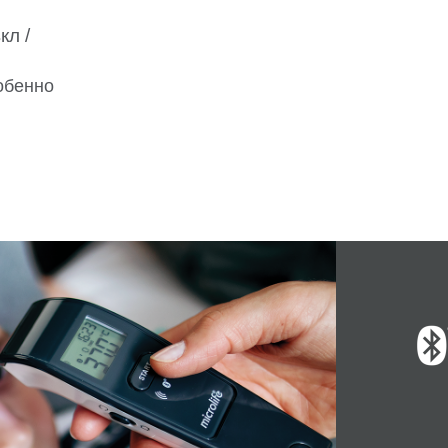
кл /
обенно