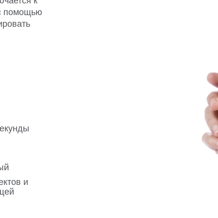
ючается к
 с помощью
ировать
секунды
ый
ектов и
щей