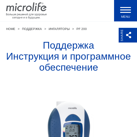
MENU
HOME
>
ПОДДЕРЖКА
>
ИНГАЛЯТОРЫ
>
PF 200
Продукция
SHARE
Поддержка
Тонометры WatchBP
Инструкция и программное
обеспечение
Валидации и клинические исследования
Технологии
Журнал