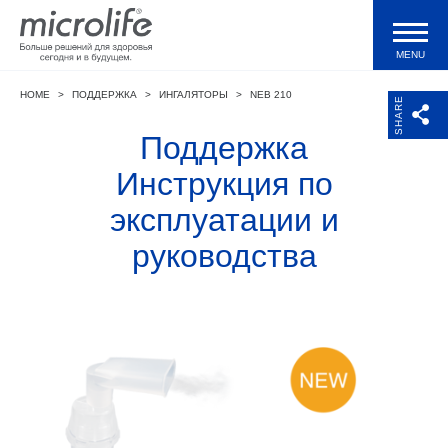
MENU
HOME
>
ПОДДЕРЖКА
>
ИНГАЛЯТОРЫ
>
NEB 210
Продукция
SHARE
Поддержка
Тонометры WatchBP
Инструкция по
эксплуатации и
Валидации и клинические исследования
руководства
Технологии
Журнал