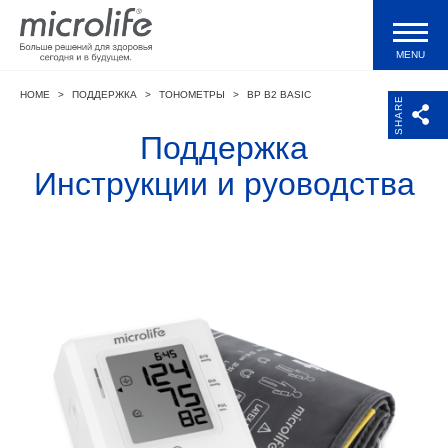
MENU
HOME
>
ПОДДЕРЖКА
>
ТОНОМЕТРЫ
>
BP B2 BASIC
Продукция
SHARE
Поддержка
Тонометры WatchBP
Инструкции и руоводства
Валидации и клинические исследования
Технологии
Журнал