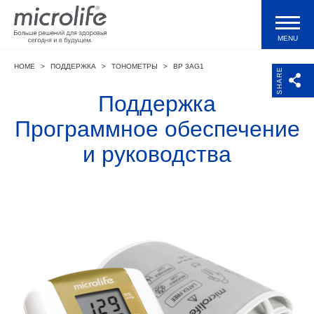
MENU
HOME
>
ПОДДЕРЖКА
>
ТОНОМЕТРЫ
>
BP 3AG1
Продукция
SHARE
Поддержка
Тонометры WatchBP
Программное обеспечение
и руководства
Валидации и клинические исследования
Технологии
Журнал