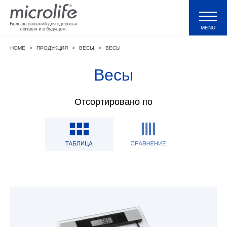
MENU
HOME
>
ПРОДУКЦИЯ
>
ВЕСЫ
>
ВЕСЫ
Продукция
Весы
Тонометры WatchBP
Отсортировано по
Валидации и клинические исследования
Технологии
Журнал