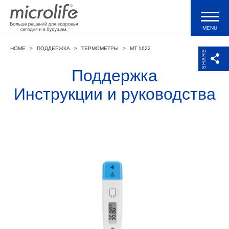
MENU
HOME
>
ПОДДЕРЖКА
>
ТЕРМОМЕТРЫ
>
MT 1622
Продукция
SHARE
Поддержка
Тонометры WatchBP
Инструкции и руководства
Валидации и клинические исследования
Технологии
Журнал